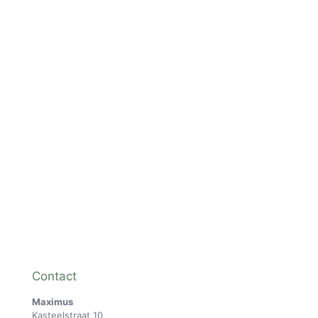
Magic The Gathering Marvel
Ultra Pro Mega Charizard X/Y
Super Heroes Draft Night
9-pocket binder
€
99,99
€
19,99
Pokémon Mewtwo knuffel
Pokémon Slapende Espeon
30cm
45cm
€
29,99
€
49,99
Contact
Maximus
Kasteelstraat 10