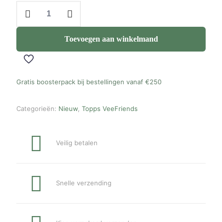
Topps
2026
Chrome
VeeFriends
Toevoegen aan winkelmand
Hobby
Box
aantal
Gratis boosterpack bij bestellingen vanaf
€250
Categorieën:
Nieuw
,
Topps VeeFriends
Veilig betalen
Snelle verzending