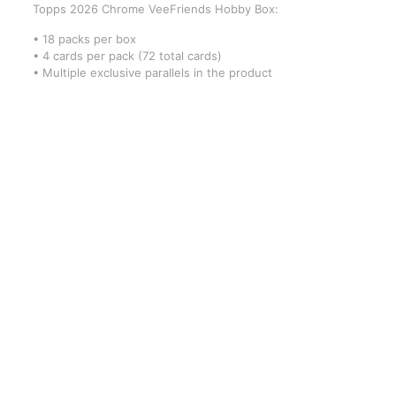
Topps 2026 Chrome VeeFriends Hobby Box:
• 18 packs per box
• 4 cards per pack (72 total cards)
• Multiple exclusive parallels in the product
Gerelateerde producten
Magic the Gathering:
Pokémon Arcanine knuffel
Marvel’s Super Heroes
30cm
Beginner Box
€
29,99
€
24,99