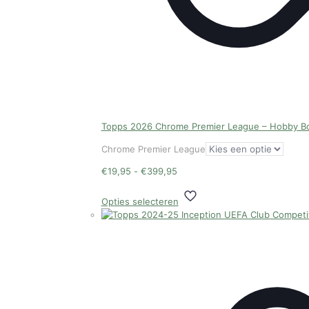
Topps 2026 Chrome Premier League – Hobby B
Chrome Premier League
Prijsklasse:
€
19,95
-
€
399,95
€19,95
Dit
tot
Opties selecteren
product
€399,95
heeft
meerdere
variaties.
Deze
optie
kan
gekozen