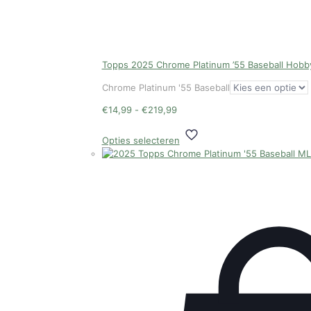
Topps 2025 Chrome Platinum ’55 Baseball Hobb
Chrome Platinum '55 Baseball
Prijsklasse:
€
14,99
-
€
219,99
€14,99
Dit
tot
Opties selecteren
product
€219,99
heeft
meerdere
variaties.
Deze
optie
kan
gekozen
worden
op
de
productpagina