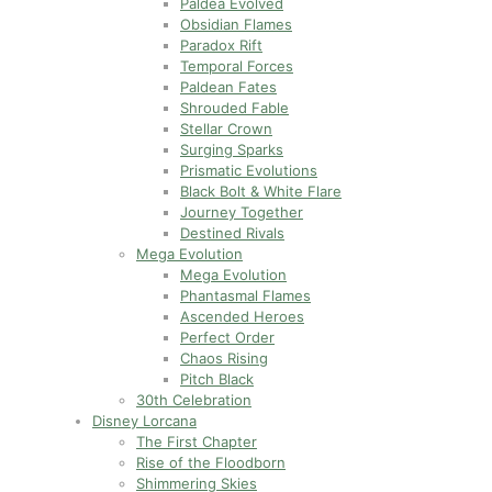
Paldea Evolved
Obsidian Flames
Paradox Rift
Temporal Forces
Paldean Fates
Shrouded Fable
Stellar Crown
Surging Sparks
Prismatic Evolutions
Black Bolt & White Flare
Journey Together
Destined Rivals
Mega Evolution
Mega Evolution
Phantasmal Flames
Ascended Heroes
Perfect Order
Chaos Rising
Pitch Black
30th Celebration
Disney Lorcana
The First Chapter
Rise of the Floodborn
Shimmering Skies