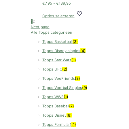
Prijsklasse:
€
7,95
-
€
139,95
€7,95
Dit
tot
Opties selecteren
product
€139,95
1
2
heeft
Next page
meerdere
Alle Topps categorieën
variaties.
Deze
Topps Basketball
(3)
optie
kan
Topps Disney singles
(4)
gekozen
Topps Star Wars
(1)
worden
op
Topps UFC
(2)
de
productpagina
Topps VeeFriends
(3)
Topps Voetbal Singles
(9)
Topps WWE
(1)
Topps Baseball
(7)
Topps Disney
(8)
Topps Formula 1
(1)