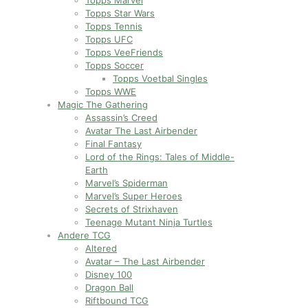
Topps Marvel
Topps Star Wars
Topps Tennis
Topps UFC
Topps VeeFriends
Topps Soccer
Topps Voetbal Singles
Topps WWE
Magic The Gathering
Assassin’s Creed
Avatar The Last Airbender
Final Fantasy
Lord of the Rings: Tales of Middle-
Earth
Marvel’s Spiderman
Marvel’s Super Heroes
Secrets of Strixhaven
Teenage Mutant Ninja Turtles
Andere TCG
Altered
Avatar – The Last Airbender
Disney 100
Dragon Ball
Riftbound TCG