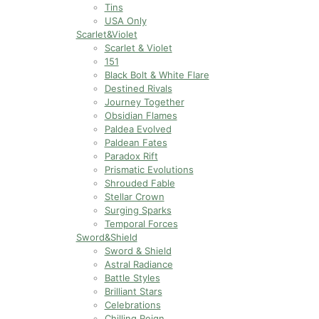
Tins
USA Only
Scarlet&Violet
Scarlet & Violet
151
Black Bolt & White Flare
Destined Rivals
Journey Together
Obsidian Flames
Paldea Evolved
Paldean Fates
Paradox Rift
Prismatic Evolutions
Shrouded Fable
Stellar Crown
Surging Sparks
Temporal Forces
Sword&Shield
Sword & Shield
Astral Radiance
Battle Styles
Brilliant Stars
Celebrations
Chilling Reign