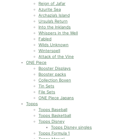
Reign of Jafar
Azurite Sea
Archazia’s Island
Ursula’s Return
Into the Inklands
Whispers in the Well
Fabled
Wilds Unknown
Winterspell
Attack of the Vine
ONE Piece
Booster Displays
Booster packs
Collection Boxen
Tin Sets
File Sets
ONE Piece Japans
Topps
Topps Baseball
Topps Basketball
Topps Disney
Topps Disney singles
Topps Formula 1