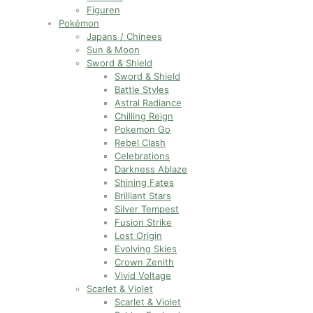
Figuren
Pokémon
Japans / Chinees
Sun & Moon
Sword & Shield
Sword & Shield
Battle Styles
Astral Radiance
Chilling Reign
Pokemon Go
Rebel Clash
Celebrations
Darkness Ablaze
Shining Fates
Brilliant Stars
Silver Tempest
Fusion Strike
Lost Origin
Evolving Skies
Crown Zenith
Vivid Voltage
Scarlet & Violet
Scarlet & Violet