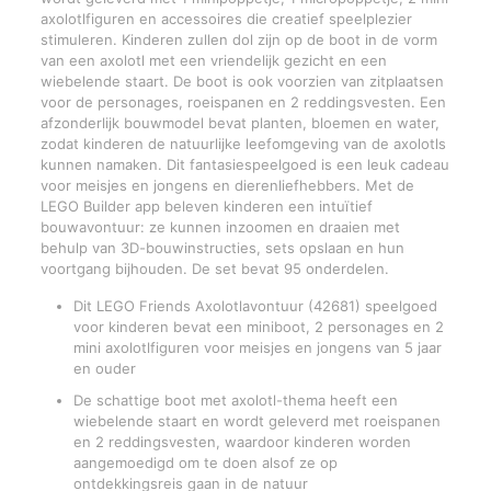
axolotlfiguren en accessoires die creatief speelplezier
stimuleren. Kinderen zullen dol zijn op de boot in de vorm
van een axolotl met een vriendelijk gezicht en een
wiebelende staart. De boot is ook voorzien van zitplaatsen
voor de personages, roeispanen en 2 reddingsvesten. Een
afzonderlijk bouwmodel bevat planten, bloemen en water,
zodat kinderen de natuurlijke leefomgeving van de axolotls
kunnen namaken. Dit fantasiespeelgoed is een leuk cadeau
voor meisjes en jongens en dierenliefhebbers. Met de
LEGO Builder app beleven kinderen een intuïtief
bouwavontuur: ze kunnen inzoomen en draaien met
behulp van 3D-bouwinstructies, sets opslaan en hun
voortgang bijhouden. De set bevat 95 onderdelen.
Dit LEGO Friends Axolotlavontuur (42681) speelgoed
voor kinderen bevat een miniboot, 2 personages en 2
mini axolotlfiguren voor meisjes en jongens van 5 jaar
en ouder
De schattige boot met axolotl-thema heeft een
wiebelende staart en wordt geleverd met roeispanen
en 2 reddingsvesten, waardoor kinderen worden
aangemoedigd om te doen alsof ze op
ontdekkingsreis gaan in de natuur