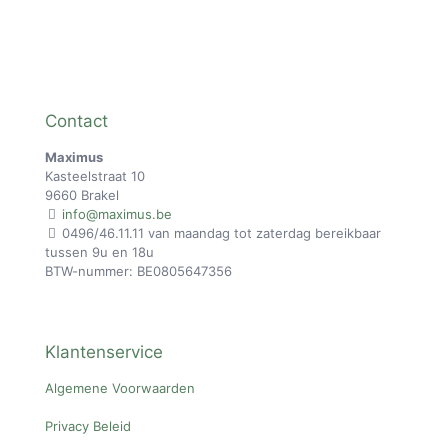
€75,00.
€64,95.
Contact
Maximus
Kasteelstraat 10
9660 Brakel
info@maximus.be
0496/46.11.11 van maandag tot zaterdag bereikbaar
tussen 9u en 18u
BTW-nummer: BE0805647356
Klantenservice
Algemene Voorwaarden
Privacy Beleid