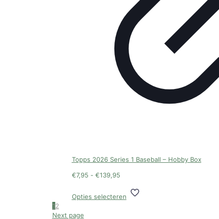
Topps 2026 Series 1 Baseball – Hobby Box
Prijsklasse:
€
7,95
-
€
139,95
€7,95
Dit
tot
Opties selecteren
product
€139,95
1
2
heeft
Next page
meerdere