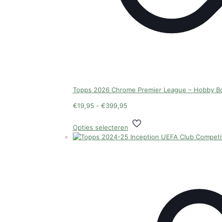
Topps 2026 Chrome Premier League – Hobby B
Prijsklasse:
€
19,95
-
€
399,95
€19,95
Dit
tot
Opties selecteren
product
€399,95
heeft
meerdere
variaties.
Deze
optie
kan
gekozen
worden
op