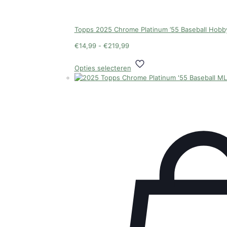
Topps 2025 Chrome Platinum ’55 Baseball Hobb
Prijsklasse:
€
14,99
-
€
219,99
€14,99
Dit
tot
Opties selecteren
product
€219,99
heeft
meerdere
variaties.
Deze
optie
kan
gekozen
worden
op
de
productpagina