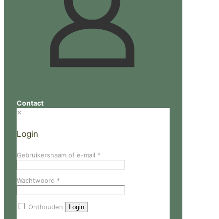
Contact
✕
Login
Gebruikersnaam of e-mail
*
Wachtwoord
*
Onthouden
Login