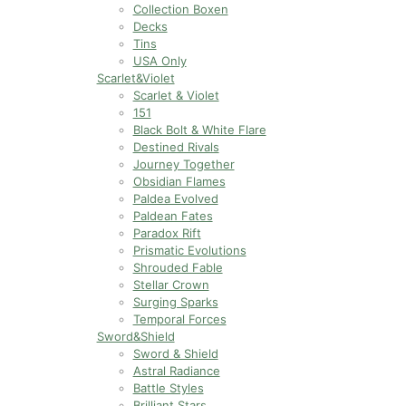
Collection Boxen
Decks
Tins
USA Only
Scarlet&Violet
Scarlet & Violet
151
Black Bolt & White Flare
Destined Rivals
Journey Together
Obsidian Flames
Paldea Evolved
Paldean Fates
Paradox Rift
Prismatic Evolutions
Shrouded Fable
Stellar Crown
Surging Sparks
Temporal Forces
Sword&Shield
Sword & Shield
Astral Radiance
Battle Styles
Brilliant Stars