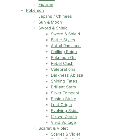
Figuren
Pokémon
Japans / Chinees
Sun & Moon
Sword & Shield
Sword & Shield
Battle Styles
Astral Radiance
Chilling Reign
Pokemon Go
Rebel Clash
Celebrations
Darkness Ablaze
Shining Fates
Brilliant Stars
Silver Tempest
Fusion Strike
Lost Origin
Evolving Skies
Crown Zenith
Vivid Voltage
Scarlet & Violet
Scarlet & Violet