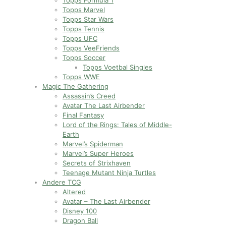
Topps Formula 1
Topps Marvel
Topps Star Wars
Topps Tennis
Topps UFC
Topps VeeFriends
Topps Soccer
Topps Voetbal Singles
Topps WWE
Magic The Gathering
Assassin’s Creed
Avatar The Last Airbender
Final Fantasy
Lord of the Rings: Tales of Middle-
Earth
Marvel’s Spiderman
Marvel’s Super Heroes
Secrets of Strixhaven
Teenage Mutant Ninja Turtles
Andere TCG
Altered
Avatar – The Last Airbender
Disney 100
Dragon Ball